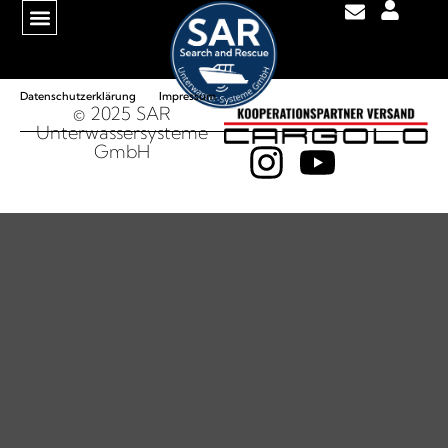
Gib hier deine Überschrift ein
Datenschutzerklärung
Impressum
© 2025 SAR
Unterwassersysteme
GmbH