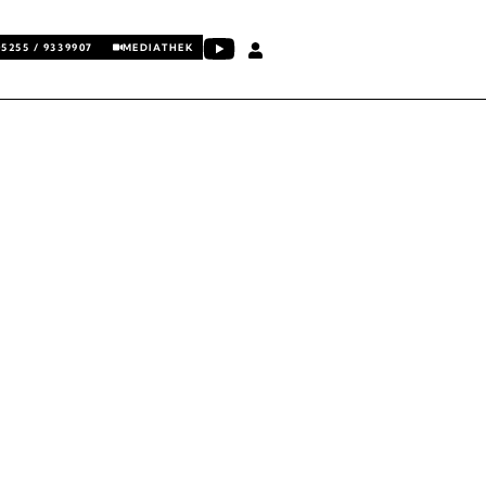
05255 / 9339907
MEDIATHEK