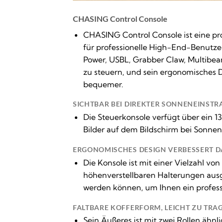
CHASING Control Console
CHASING Control Console ist eine pr
für professionelle High-End-Benutze
Power, USBL, Grabber Claw, Multibea
zu steuern, und sein ergonomisches D
bequemer.
SICHTBAR BEI DIREKTER SONNENEINST
Die Steuerkonsole verfügt über ein 13
Bilder auf dem Bildschirm bei Sonnenl
ERGONOMISCHES DESIGN VERBESSERT D
Die Konsole ist mit einer Vielzahl von
höhenverstellbaren Halterungen ausg
werden können, um Ihnen ein profess
FALTBARE KOFFERFORM, LEICHT ZU TRA
Sein Äußeres ist mit zwei Rollen ähnl