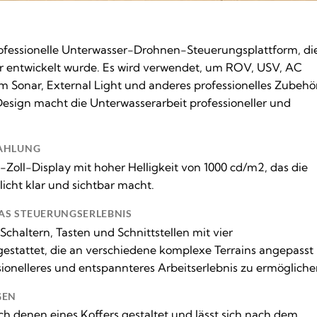
ofessionelle Unterwasser-Drohnen-Steuerungsplattform, di
r entwickelt wurde. Es wird verwendet, um ROV, USV, AC
m Sonar, External Light und anderes professionelles Zubehö
esign macht die Unterwasserarbeit professioneller und
RAHLUNG
-Zoll-Display mit hoher Helligkeit von 1000 cd/m2, das die
icht klar und sichtbar macht.
AS STEUERUNGSERLEBNIS
 Schaltern, Tasten und Schnittstellen mit vier
estattet, die an verschiedene komplexe Terrains angepasst
ionelleres und entspannteres Arbeitserlebnis zu ermögliche
GEN
ich denen eines Koffers gestaltet und lässt sich nach dem